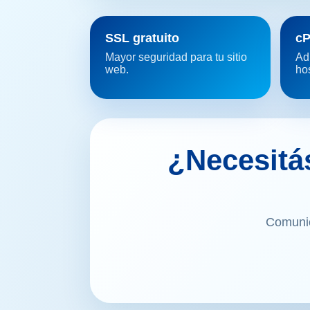
SSL gratuito
cP
Mayor seguridad para tu sitio
Ad
web.
hos
¿Necesitás
Comunic