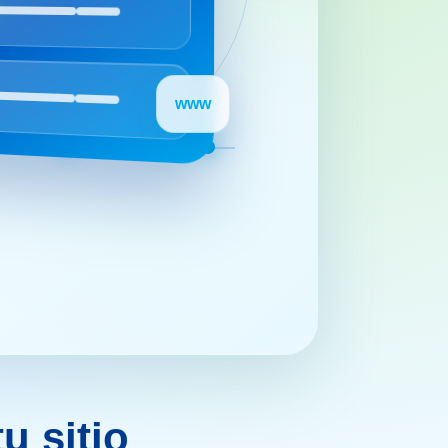
www
u sitio