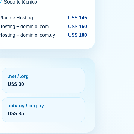
Soporte técnico
Plan de Hosting
U$S 145
Hosting + dominio .com
U$S 160
Hosting + dominio .com.uy
U$S 180
.net / .org
U$S 30
.edu.uy / .org.uy
U$S 35