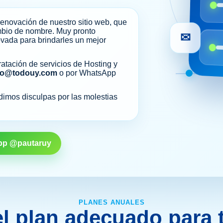
enovación de nuestro sitio web, que
mbio de nombre. Muy pronto
✉
vada para brindarles un mejor
ratación de servicios de Hosting y
fo@todouy.com
o por WhatsApp
mos disculpas por las molestias
pp @pautaruy
PLANES ANUALES
el plan adecuado para t