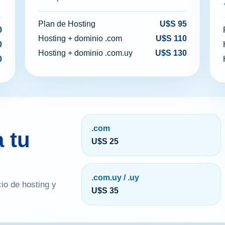
Plan de Hosting
U$S 95
0
Hosting + dominio .com
U$S 110
0
Hosting + dominio .com.uy
U$S 130
0
.com
 tu
U$S 25
.com.uy / .uy
cio de hosting y
U$S 35