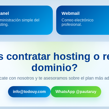
anel
Webmail
ministración simple del
Correo electrónico
ting.
profesional.
 contratar hosting o r
dominio?
ate con nosotros y te asesoramos sobre el plan más a
info@todouy.com
WhatsApp @pautaruy